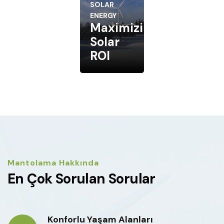
SOLAR
SOLAR
SOLAR
ENERGY
ENERGY
ENERGY
Solar
Maximizing
Diversify
panel
Solar
Your
install
ROI
Solar
Mantolama Hakkında
En Çok Sorulan Sorular
Konforlu Yaşam Alanları