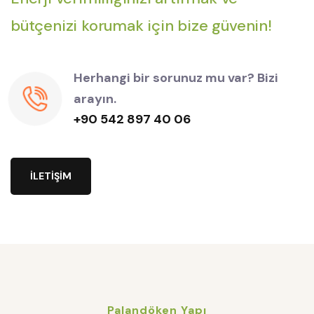
bütçenizi korumak için bize güvenin!
Herhangi bir sorunuz mu var? Bizi
arayın.
+90 542 897 40 06
İ
L
E
T
İ
Ş
İ
M
Palandöken Yapı